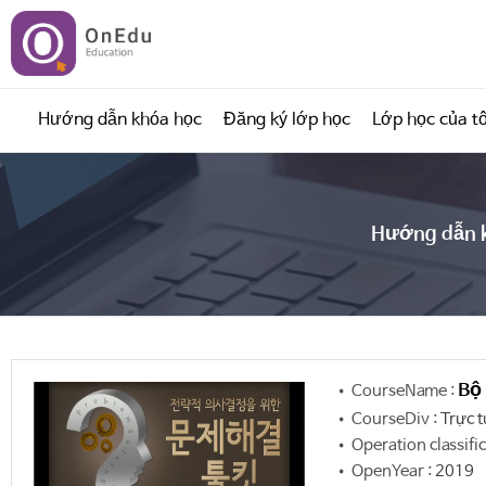
;
>
Hướng dẫn khóa học
Đăng ký lớp học
Lớp học của tô
Hướng dẫn k
Bộ
• CourseName :
• CourseDiv :
Trực 
• Operation classific
• OpenYear :
2019